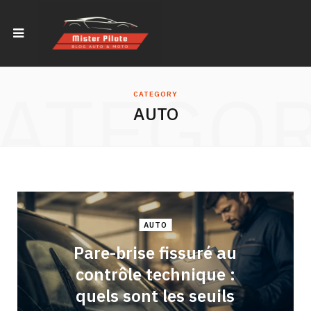
ATEGO
CATEGORY
AUTO
AUTO
Pare-brise fissuré au
contrôle technique :
quels sont les seuils