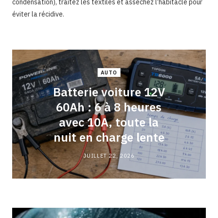
condensation), traitez les textiles et asséchez l’habitacle pour
éviter la récidive.
AUTO
Batterie voiture 12V
60Ah : 6 à 8 heures
avec 10A, toute la
nuit en charge lente
JUILLET 22, 2026