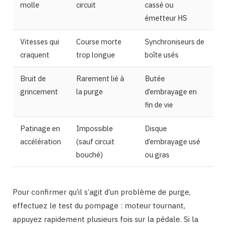
molle
circuit
cassé ou
émetteur HS
Vitesses qui
Course morte
Synchroniseurs de
craquent
trop longue
boîte usés
Bruit de
Rarement lié à
Butée
grincement
la purge
d’embrayage en
fin de vie
Patinage en
Impossible
Disque
accélération
(sauf circuit
d’embrayage usé
bouché)
ou gras
Pour confirmer qu’il s’agit d’un problème de purge,
effectuez le test du pompage : moteur tournant,
appuyez rapidement plusieurs fois sur la pédale. Si la