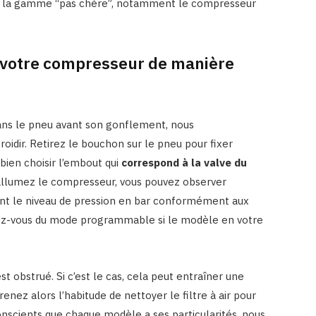
 de la gamme “pas chère”, notamment le compresseur
er votre compresseur de manière
 dans le pneu avant son gonflement, nous
idir. Retirez le bouchon sur le pneu pour fixer
à bien choisir l’embout qui
correspond à la valve du
llumez le compresseur, vous pouvez observer
nant le niveau de pression en bar conformément aux
rvez-vous du mode programmable si le modèle en votre
est obstrué. Si c’est le cas, cela peut entraîner une
enez alors l’habitude de nettoyer le filtre à air pour
onscients que chaque modèle a ses particularités, nous