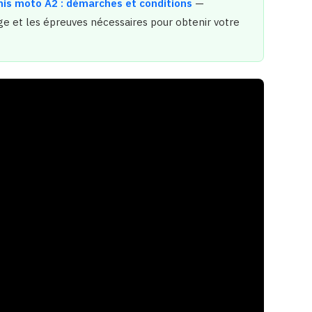
rmis moto A2 : démarches et conditions
—
âge et les épreuves nécessaires pour obtenir votre