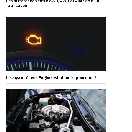
Les différences entre AWD, 4WD et 4×4 : ce qu’il
faut savoir
Le voyant Check Engine est allumé : pourquoi ?