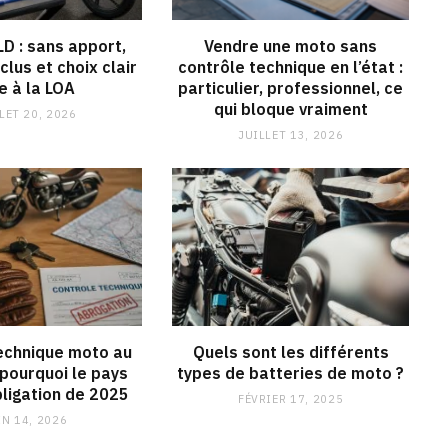
LD : sans apport,
Vendre une moto sans
clus et choix clair
contrôle technique en l’état :
e à la LOA
particulier, professionnel, ce
qui bloque vraiment
LET 20, 2026
JUILLET 13, 2026
echnique moto au
Quels sont les différents
 pourquoi le pays
types de batteries de moto ?
bligation de 2025
FÉVRIER 17, 2025
IN 14, 2026