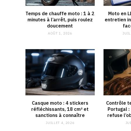
Temps de chauffe moto : 1 à 2
Moto en L
minutes à l’arrêt, puis roulez
entretien in
doucement
fac
AOÛT 1, 2026
JUIL
Casque moto : 4 stickers
Contrôle t
réfléchissants, 18 cm² et
Portugal :
sanctions à connaître
refuse l’o
JUILLET 4, 2026
JU