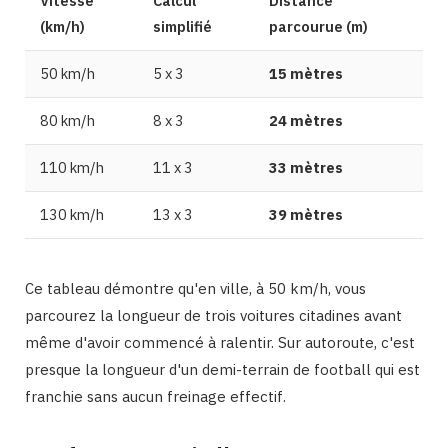
Vitesse
Calcul
Distance
(km/h)
simplifié
parcourue (m)
50 km/h
5 x 3
15 mètres
80 km/h
8 x 3
24 mètres
110 km/h
11 x 3
33 mètres
130 km/h
13 x 3
39 mètres
Ce tableau démontre qu'en ville, à 50 km/h, vous
parcourez la longueur de trois voitures citadines avant
même d'avoir commencé à ralentir. Sur autoroute, c'est
presque la longueur d'un demi-terrain de football qui est
franchie sans aucun freinage effectif.