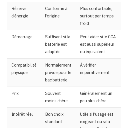
Réserve
Conforme à
Plus confortable,
d’énergie
l’origine
surtout par temps
froid
Démarrage
Suffisant si la
Peut aider si le CCA
batterie est
est aussi supérieur
adaptée
ou équivalent
Compatibilité
Normalement
À vérifier
physique
prévue pour le
impérativement
bac batterie
Prix
Souvent
Généralement un
moins chère
peu plus chère
Intérêt réel
Bon choix
Utile si l’usage est
standard
exigeant ou si la